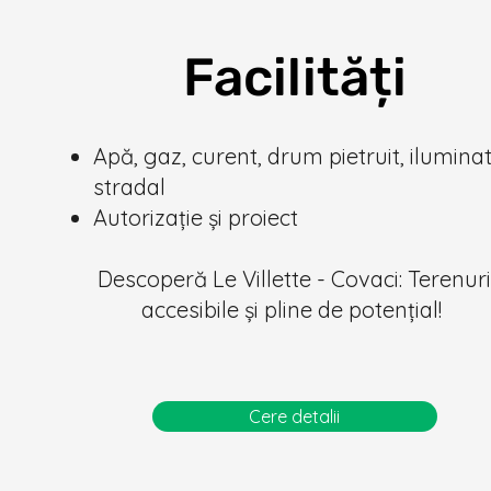
Facilități
Apă, gaz, curent, drum pietruit, ilumina
stradal
Autorizație și proiect
Descoperă Le Villette - Covaci: Terenur
accesibile și pline de potențial!
Cere detalii