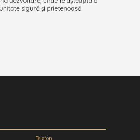
ină dezvoltare, unde te așteaptă o
nitate sigură și prietenoasă
Telefon