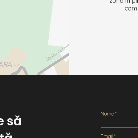
zonă în pl
comu
Nume
e să
Email