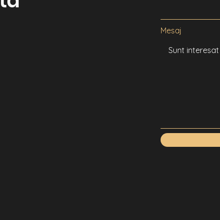
stă
Mesaj
u