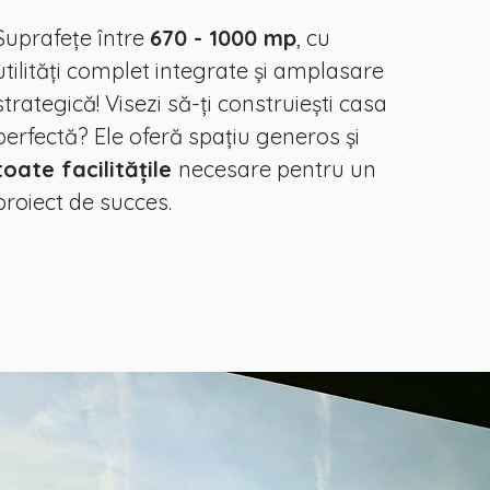
Suprafețe între
670 - 1000 mp
, cu
utilități complet integrate și amplasare
strategică! Visezi să-ți construiești casa
perfectă? Ele oferă spațiu generos și
toate facilitățile
necesare pentru un
proiect de succes.