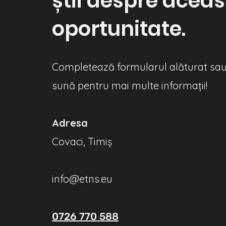
știi despre acea
oportunitate.
Completează formularul alăturat sa
sună pentru mai multe informații!
Adresa
Covaci, Timiș
info@etns.eu
0726 770 588